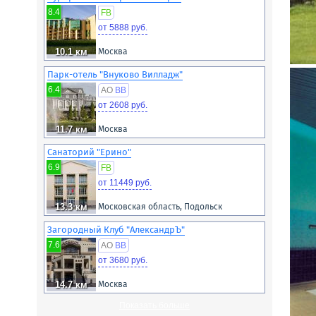
8.4
FB
от 5888 руб.
10.1 км
Москва
Парк-отель "Внуково Вилладж"
6.4
AO
BB
от 2608 руб.
11.7 км
Москва
Санаторий "Ерино"
6.9
FB
от 11449 руб.
13.3 км
Московская область, Подольск
Загородный Клуб "АлександрЪ"
7.6
AO
BB
от 3680 руб.
14.7 км
Москва
Показать больше