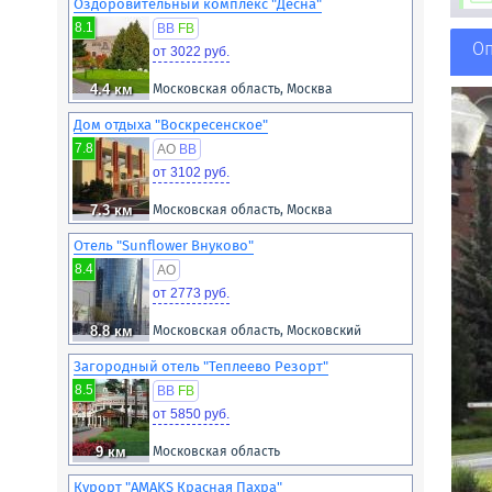
Оздоровительный комплекс "Десна"
8.1
BB
FB
О
от 3022 руб.
4.4 км
Московская область, Москва
Дом отдыха "Воскресенское"
7.8
AO
BB
от 3102 руб.
7.3 км
Московская область, Москва
Отель "Sunflower Внуково"
8.4
AO
от 2773 руб.
8.8 км
Московская область, Московский
Загородный отель "Теплеево Резорт"
8.5
BB
FB
от 5850 руб.
9 км
Московская область
Курорт "AMAKS Красная Пахра"