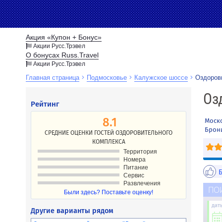
Акция «Купон + Бонус»
Акции Русс.Трэвел
О бонусах Russ.Travel
Акции Русс.Трэвел
Главная страница
Подмосковье
Калужское шоссе
Оздоров
Новости
Оз
Рейтинг
Акции
Направление
Партнёрам
8.1
Моск
Туристам
Брон
СРЕДНИЕ ОЦЕНКИ ГОСТЕЙ ОЗДОРОВИТЕЛЬНОГО
КОМПЛЕКСА
Территория
Номера
Питание
Сервис
Развлечения
ПО
Были здесь? Поставьте оценку!
дат
Другие варианты рядом