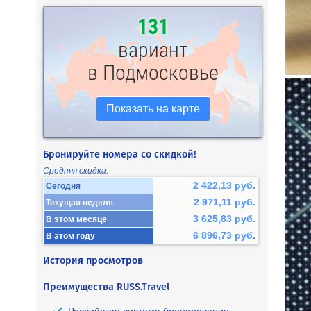
131
вариант
в Подмосковье
Показать на карте
Бронируйте номера со скидкой!
Средняя скидка:
2 422,13 руб.
Сегодня
2 971,11 руб.
Текущая неделя
3 625,83 руб.
В этом месяце
6 896,73 руб.
В этом году
История просмотров
Преимущества RUSS.Travel