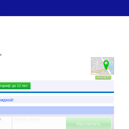
"
тариф: до 12 лет.
кидкой!
Возраст детей
й