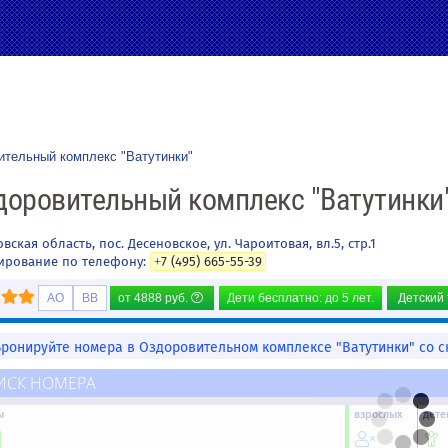
ительный комплекс "Ватутинки"
доровительный комплекс "Ватутинки
овская область
,
пос. Десеновское, ул. Чароитовая, вл.5, стр.1
ирование по телефону:
+7 (495) 665-55-39
AO
BB
от
4888
руб.
Дети бесплатно: до 5 лет.
Детский 
Бронируйте номера в Оздоровительном комплексе "Ватутинки" со с
ИСК НОМЕРА
ы
взрослых
дете