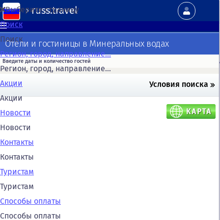
russ.travel
Выберите страницу
Поиск
Поиск
Отели и гостиницы в Минеральных водах
Регион, город, направление...
Регион, город, направление...
Акции
Условия поиска
Акции
Новости
Новости
Контакты
Контакты
Туристам
Туристам
Способы оплаты
Способы оплаты