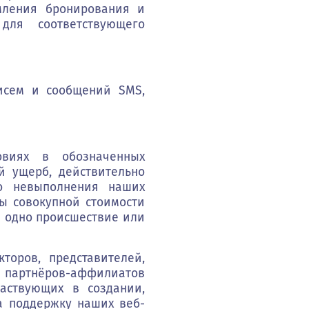
мления бронирования и
для соответствующего
исем и сообщений SMS,
овиях в обозначенных
й ущерб, действительно
го невыполнения наших
мы совокупной стоимости
а одно происшествие или
оров, представителей,
партнёров-аффилиатов
частвующих в создании,
а поддержку наших веб-