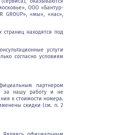
(сервиса), оказываются
ить
московье», ООО «Бантур-
UR GROUP», «мы», «нас»,
 страниц находятся под
онсультационные услуги
лько согласно условиям
официальным партнером
у за нашу работу и не
ния к стоимости номера.
менены скидки (см. п. 2
. Являясь официальным