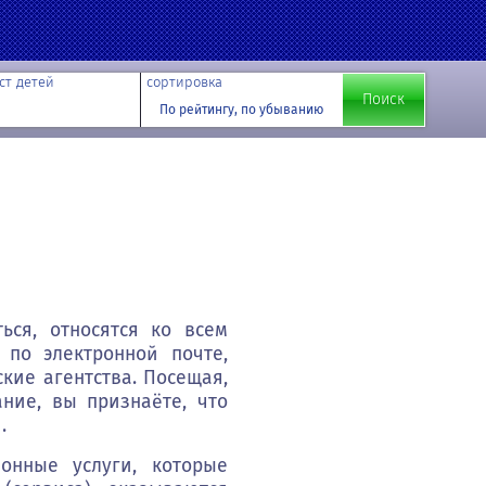
ст детей
сортировка
По рейтингу, по убыванию
ься, относятся ко всем
 по электронной почте,
кие агентства. Посещая,
ние, вы признаёте, что
й записи. На этот адрес будет отправлено сообщение, содержащее
.
ь для вашей учетной записи.
онные услуги, которые