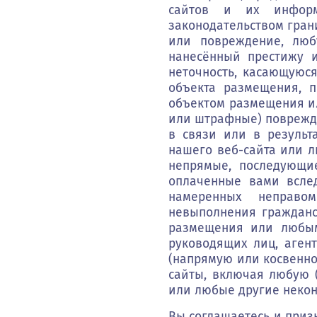
сайтов и их информа
законодательством гра
или повреждение, люб
нанесённый престижу 
неточность, касающуюс
объекта размещения, п
объектом размещения и
или штрафные) поврежд
в связи или в результ
нашего веб-сайта или л
непрямые, последующи
оплаченные вами вследс
намеренных неправом
невыполнения гражданс
размещения или любым
руководящих лиц, аген
(напрямую или косвенно
сайты, включая любую (
или любые другие неко
Вы соглашаетесь и призн