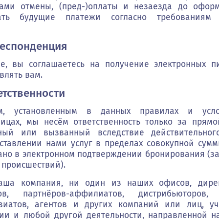
лами отмены, (пред-)оплаты и незаезда до офор
ать будущие платежи согласно требованиям 
респонденция
е, вы соглашаетесь на получение электронных п
влять вам.
етственности
ям, установленным в данных правилах и усл
ницах, мы несём ответственность только за прямо
ный или вызванный вследствие действительно
ставлении нами услуг в пределах совокупной сум
зано в электронном подтверждении бронирования (з
 происшествий).
аша компания, ни один из наших офисов, директ
ов, партнёров-аффилиатов, дистрибьюторов, 
зиатов, агентов и других компаний или лиц, у
нии и любой другой деятельности, направленной н