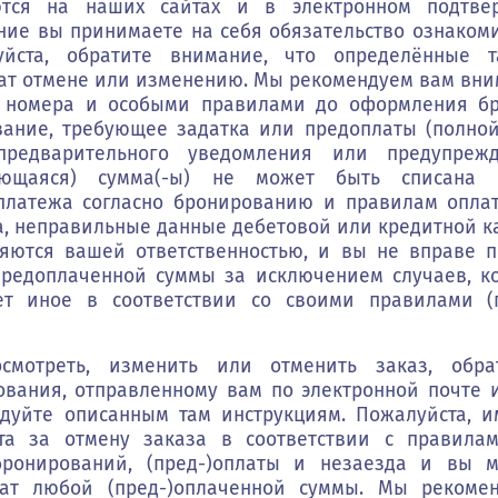
ются на наших сайтах и в электронном подтве
ие вы принимаете на себя обязательство ознаком
уйста, обратите внимание, что определённые 
т отмене или изменению. Мы рекомендуем вам вни
о номера и особыми правилами до оформления бр
вание, требующее задатка или предоплаты (полной
предварительного уведомления или предупрежд
тающаяся) сумма(-ы) не может быть списан
платежа согласно бронированию и правилам опла
, неправильные данные дебетовой или кредитной к
ляются вашей ответственностью, и вы не вправе п
предоплаченной суммы за исключением случаев, к
ет иное в соответствии со своими правилами (
мотреть, изменить или отменить заказ, обра
вания, отправленному вам по электронной почте 
дуйте описанным там инструкциям. Пожалуйста, и
та за отмену заказа в соответствии с правила
бронирований, (пред-)оплаты и незаезда и вы 
рат любой (пред-)оплаченной суммы. Мы рекоме