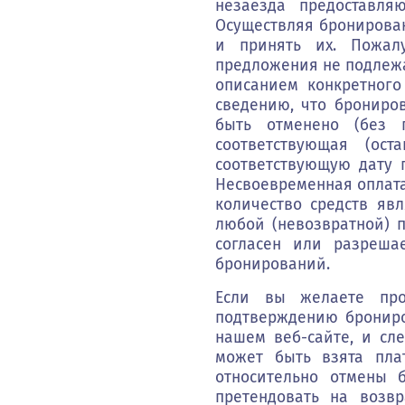
незаезда предоставля
Осуществляя бронирован
и принять их. Пожал
предложения не подлежа
описанием конкретног
сведению, что брониро
быть отменено (без 
соответствующая (ос
соответствующую дату 
Несвоевременная оплата
количество средств яв
любой (невозвратной) 
согласен или разреша
бронирований.
Если вы желаете прос
подтверждению брониро
нашем веб-сайте, и сле
может быть взята пла
относительно отмены 
претендовать на возв