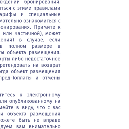
рждении бронирования.
иться с этими правилами
тарифы и специальные
мательно ознакомиться с
онирования. Примите к
 или частичной), может
ения) в случае, если
а в полном размере в
ты объекта размещения.
арты либо недостаточное
ретендовать на возврат
огда объект размещения
пред-)оплаты и отмены
титесь к электронному
или опубликованному на
мейте в виду, что с вас
ми объекта размещения
можете быть не вправе
ндуем вам внимательно