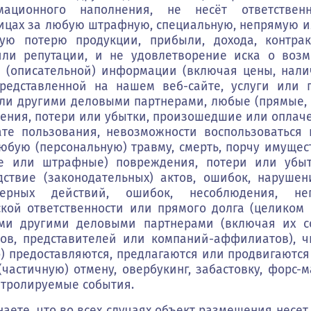
ционного наполнения, не несёт ответствен
ницах за любую штрафную, специальную, непрямую 
ую потерю продукции, прибыли, дохода, контрак
или репутации, и не удовлетворение иска о воз
я (описательной) информации (включая цены, нали
редставленной на нашем веб-сайте, услуги или 
ли другими деловыми партнерами, любые (прямые,
ения, потери или убытки, произошедшие или оплач
ате пользования, невозможности воспользоваться
юбую (персональную) травму, смерть, порчу имущес
е или штрафные) повреждения, потери или убы
твие (законодательных) актов, ошибок, нарушени
ерных действий, ошибок, несоблюдения, неп
кой ответственности или прямого долга (целиком 
и другими деловыми партнерами (включая их сот
тов, представителей или компаний-аффилиатов), ч
) предоставляются, предлагаются или продвигаются
частичную) отмену, овербукинг, забастовку, форс-
нтролируемые события.
аете, что во всех случаях объект размещения несет 