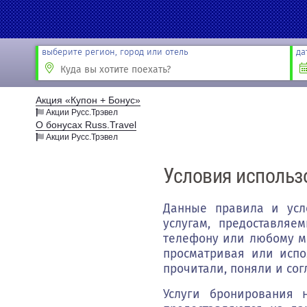
выберите регион, город или отель
да
Акция «Купон + Бонус»
Акции Русс.Трэвел
О бонусах Russ.Travel
Акции Русс.Трэвел
Новости
Акции
Условия использ
Направление
Партнёрам
Туристам
Данные правила и усло
услугам, предоставляе
телефону или любому мо
просматривая или испо
прочитали, поняли и со
Услуги бронирования 