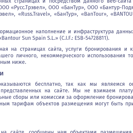
нных страницах и посредством данного веб-сайта 
Отправ
О «Русс.Трэвел», ООО «БанТур», ООО «Бантур-Под
рэвел», «Russ.Travel», «БанТур», «BanTour», «BANTO
формационное наполнение и инфраструктура данных
tour Sun Spain S.L.» (C.I.F.: ESB-54728811).
ая на страницах сайта, услуги бронирования и к
ашего личного, некоммерческого использования то
нным ниже.
ги
оказываются бесплатно, так как мы являемся 
 представленных на сайте. Мы не взимаем плат
ные сборы или комиссии за оформление бронирова
ным тарифам объектов размещения могут быть при
 на сайте, сообщены нам объектами размещения