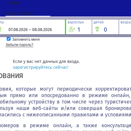
Войти
Вход в аккаунт
ты
взрослых
детей
возра
1
0
Войти
Запомнить меня
Забыли пароль?
Если у вас нет данных для входа,
зарегистрируйтесь сейчас!
ования
Регистрация
вия, которые могут периодически корректироват
мым прямо или опосредованно в режиме онлайн,
бильному устройству в том числе через туристичес
Восстановление пароля
льзуя наши веб-сайты и/или совершая бронирова
Введите адрес электронной почты, указанный в параметрах вашей учетно
гласились с нижеописанными правилами и условиями
код подтверждения. После его получения вы сможете ввести новый парол
номеров в режиме онлайн, а также консультаци