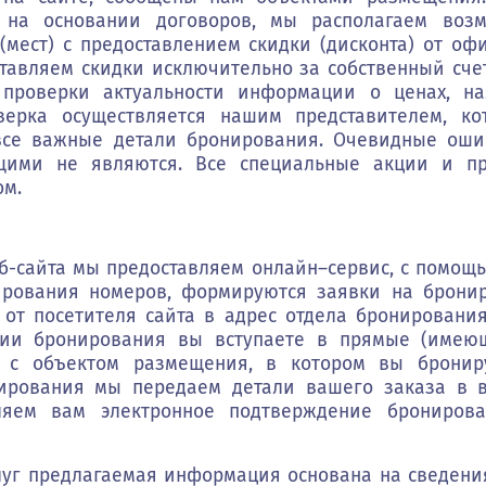
 на основании договоров, мы располагаем возм
мест) с предоставлением скидки (дисконта) от о
авляем скидки исключительно за собственный сче
е проверки актуальности информации о ценах, н
верка осуществляется нашим представителем, к
все важные детали бронирования. Очевидные оши
ими не являются. Все специальные акции и п
ом.
б-сайта мы предоставляем онлайн–сервис, с помощ
ирования номеров, формируются заявки на бронир
от посетителя сайта в адрес отдела бронировани
нии бронирования вы вступаете в прямые (имею
 с объектом размещения, в котором вы бронир
ирования мы передаем детали вашего заказа в 
яем вам электронное подтверждение брониров
уг предлагаемая информация основана на сведени