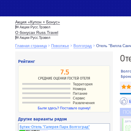
Акция «Купон + Бонус»
Акции Русс.Трэвел
О бонусах Russ.Travel
Акции Русс.Трэвел
Главная страница
Поволжье
Волгоград
Отель "Вилла Санч
Новости
От
Рейтинг
Акции
Направление
Партнёрам
7.5
Волго
Туристам
Брон
СРЕДНИЕ ОЦЕНКИ ГОСТЕЙ ОТЕЛЯ
Территория
Номера
Питание
Сервис
Развлечения
Были здесь? Поставьте оценку!
ПО
Другие варианты рядом
дат
Бутик-Отель "Галерея Парк Волгоград"