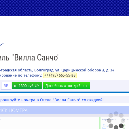
о"
ель "Вилла Санчо"
градская область
,
Волгоград
,
ул. Царицынской обороны, д. 34
ирование по телефону:
+7 (495) 665-55-38
BB
от
1390
руб.
Дети бесплатно: до 6 лет.
Бронируйте номера в Отеле "Вилла Санчо" со скидкой!
ИСК НОМЕРА
ы
взрослых
дете