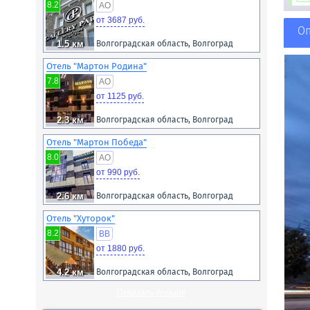
8.2
AO
от 3687 руб.
О
1.5 км
Волгоградская область, Волгоград
Отель "Мартон Родина"
7.8
AO
от 1125 руб.
2.3 км
Волгоградская область, Волгоград
Отель "Мартон Победа"
8.0
AO
от 990 руб.
2.6 км
Волгоградская область, Волгоград
Отель "Хуторок"
8.2
BB
от 1880 руб.
4.2 км
Волгоградская область, Волгоград
Показать больше