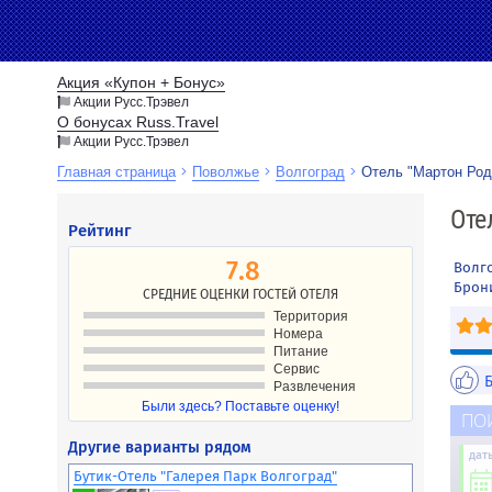
Акция «Купон + Бонус»
Акции Русс.Трэвел
О бонусах Russ.Travel
Акции Русс.Трэвел
Главная страница
Поволжье
Волгоград
Отель "Мартон Род
Новости
Оте
Рейтинг
Акции
Направление
Партнёрам
7.8
Волго
Туристам
Брон
СРЕДНИЕ ОЦЕНКИ ГОСТЕЙ ОТЕЛЯ
Территория
Номера
Питание
Сервис
Развлечения
Были здесь? Поставьте оценку!
ПО
Другие варианты рядом
дат
Бутик-Отель "Галерея Парк Волгоград"