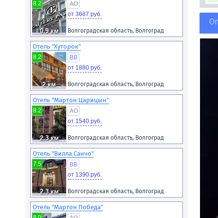
8.2
AO
от 3687 руб.
О
0.9 км
Волгоградская область, Волгоград
Отель "Хуторок"
8.2
BB
от 1880 руб.
2 км
Волгоградская область, Волгоград
Отель "Мартон Царицын"
8.2
AO
от 1540 руб.
2.3 км
Волгоградская область, Волгоград
Отель "Вилла Санчо"
7.5
BB
от 1390 руб.
2.3 км
Волгоградская область, Волгоград
Отель "Мартон Победа"
8.0