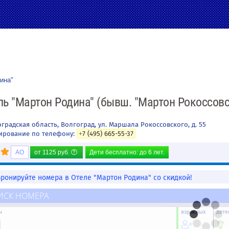
ина"
ль "Мартон Родина" (бывш. "Мартон Рокоссовс
градская область
,
Волгоград
,
ул. Маршала Рокоссовского, д. 55
ирование по телефону:
+7 (495) 665-55-37
AO
от
1125
руб.
Дети бесплатно: до 6 лет.
Бронируйте номера в Отеле "Мартон Родина" со скидкой!
ИСК НОМЕРА
ы
взрослых
дете