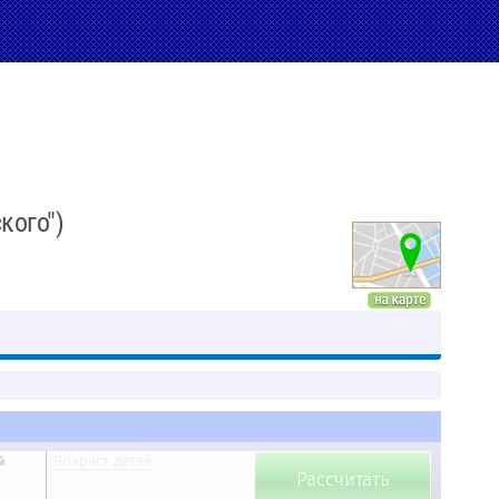
кого")
Возраст детей
й