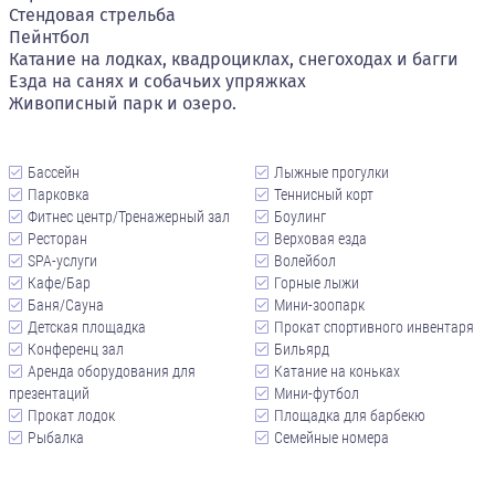
Стендовая стрельба
Пейнтбол
Катание на лодках, квадроциклах, снегоходах и багги
Езда на санях и собачьих упряжках
Живописный парк и озеро.
Бассейн
Лыжные прогулки
Парковка
Теннисный корт
Фитнес центр/Тренажерный зал
Боулинг
Ресторан
Верховая езда
SPA-услуги
Волейбол
Кафе/Бар
Горные лыжи
Баня/Сауна
Мини-зоопарк
Детская площадка
Прокат спортивного инвентаря
Конференц зал
Бильярд
Аренда оборудования для
Катание на коньках
презентаций
Мини-футбол
Прокат лодок
Площадка для барбекю
Рыбалка
Семейные номера