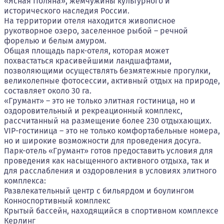
«Ясная Поляна», жемчужины культурного и
исторического наследия России.
На территории отеля находится живописное
рукотворное озеро, заселенное рыбой – речной
форелью и белым амуром.
Общая площадь парк-отеля, которая может
похвастаться красивейшими ландшафтами,
позволяющими осуществлять безмятежные прогулки,
великолепные фотосессии, активный отдых на природе,
составляет около 30 га.
«Грумант» – это не только элитная гостиница, но и
оздоровительный и рекреационный комплекс,
рассчитанный на размещение более 230 отдыхающих.
VIP-гостиница – это не только комфортабельные номера,
но и широкие возможности для проведения досуга.
Парк-отель «Грумант» готов предоставить условия для
проведения как насыщенного активного отдыха, так и
для расслабления и оздоровления в условиях элитного
комплекса:
Развлекательный центр с бильярдом и боулингом
Конноспортивный комплекс
Крытый бассейн, находящийся в спортивном комплексе
Керлинг