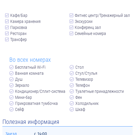
Кафе/Бар
Фитнес центр/Тренажерный зал
Камера хранения
Экскурсии
Парковка
Конференц зал
Ресторан
Семейные номера
Трансфер
Во всех номерах
Бесплатный Wi-Fi
Стол
Ванная комната
Стул/Стулья
Душ
Телевизор
Зеркало
Телефон
Кондиционер/Сплит-система
Туалетные принадлежности
Мини-бар
Фен
Прикроватная тумбочка
Холодильник
Сейф
Шкаф
Полезная информация
Заезд
с
14:00