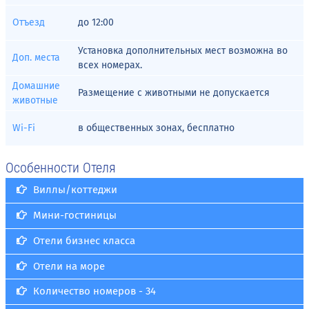
Отъезд
до
12:00
Установка дополнительных мест возможна во
Доп. места
всех номерах.
Домашние
Размещение с животными не допускается
животные
Wi-Fi
в общественных зонах, бесплатно
Особенности Отеля
Виллы/коттеджи
Мини-гостиницы
Отели бизнес класса
Отели на море
Количество номеров - 34