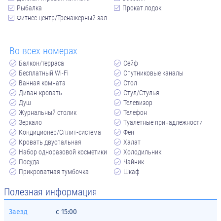
Рыбалка
Прокат лодок
Фитнес центр/Тренажерный зал
Во всех номерах
Балкон/терраса
Сейф
Бесплатный Wi-Fi
Спутниковые каналы
Ванная комната
Стол
Диван-кровать
Стул/Стулья
Душ
Телевизор
Журнальный столик
Телефон
Зеркало
Туалетные принадлежности
Кондиционер/Сплит-система
Фен
Кровать двуспальная
Халат
Набор одноразовой косметики
Холодильник
Посуда
Чайник
Прикроватная тумбочка
Шкаф
Полезная информация
Заезд
с
15:00