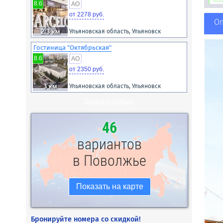
8.6
AO
от 2278 руб.
О
2.3 км
Ульяновская область, Ульяновск
Гостиница "Октябрьская"
8.6
AO
от 2350 руб.
3 км
Ульяновская область, Ульяновск
Показать больше
46
вариантов
в Поволжье
Показать на карте
Бронируйте номера со скидкой!