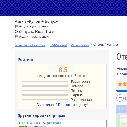
Акция «Купон + Бонус»
Акции Русс.Трэвел
О бонусах Russ.Travel
Акции Русс.Трэвел
Главная страница
Поволжье
Ульяновск
Отель "Регата"
Новости
Оте
Рейтинг
Акции
Направление
Партнёрам
8.5
Ульян
Туристам
Брон
СРЕДНИЕ ОЦЕНКИ ГОСТЕЙ ОТЕЛЯ
Территория
Номера
Питание
Сервис
Развлечения
Были здесь? Поставьте оценку!
ПО
Другие варианты рядом
дат
Отель & СПА "Барселона"