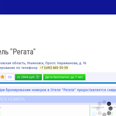
ль "Регата"
овская область
,
Ульяновск
,
Просп. Нариманова, д. 16
ирование по телефону:
+7 (495) 665-55-39
BB
от
2944
руб.
Дети бесплатно: до 7 лет.
При бронировании номеров в Отеле "Регата" предоставляется скидк
ИСК НОМЕРА
ы
взрослых
дете