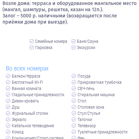
Возле дома: терраса и оборудованное мангальное место
(мангал, шампуры, решетка, казан на 12л.).
Залог – 5000 р. наличными (возвращается после
приёмки дома при выезде).
Семейные номера
Баня/Сауна
Парковка
Экскурсии
Во всех номерах
Балкон/терраса
Посуда
Бесплатный Wi-Fi
Прикроватная тумбочка
Ванная комната
СВЧ-печь
Гладильные принадлежности
Стиральная машина
Диван-кровать
Стол
Душ
Столовая зона
Журнальный столик
Стул/Стулья
Зеркало
Тапочки
Кабельное телевидение
Телевизор
Комод
Туалетные принадлежности
Кондиционер/Сплит-система
Фен