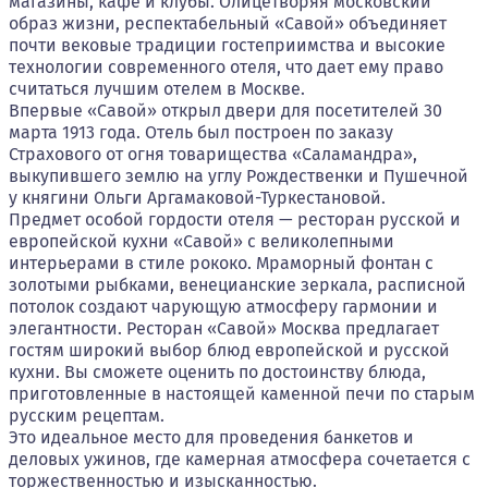
магазины, кафе и клубы. Олицетворяя московский
образ жизни, респектабельный «Савой» объединяет
почти вековые традиции гостеприимства и высокие
технологии современного отеля, что дает ему право
считаться лучшим отелем в Москве.
Впервые «Савой» открыл двери для посетителей 30
марта 1913 года. Отель был построен по заказу
Страхового от огня товарищества «Саламандра»,
выкупившего землю на углу Рождественки и Пушечной
у княгини Ольги Аргамаковой-Туркестановой.
Предмет особой гордости отеля — ресторан русской и
европейской кухни «Савой» с великолепными
интерьерами в стиле рококо. Мраморный фонтан с
золотыми рыбками, венецианские зеркала, расписной
потолок создают чарующую атмосферу гармонии и
элегантности. Ресторан «Савой» Москва предлагает
гостям широкий выбор блюд европейской и русской
кухни. Вы сможете оценить по достоинству блюда,
приготовленные в настоящей каменной печи по старым
русским рецептам.
Это идеальное место для проведения банкетов и
деловых ужинов, где камерная атмосфера сочетается с
торжественностью и изысканностью.