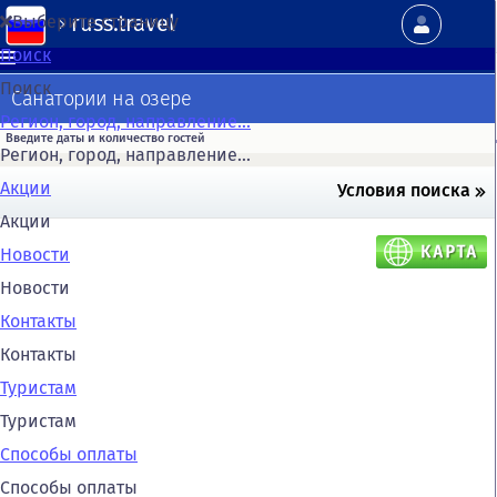
russ.travel
Выберите страницу
Поиск
Поиск
Санатории на озере
Регион, город, направление...
Регион, город, направление...
Акции
Условия поиска
Акции
Новости
Новости
Контакты
Контакты
Туристам
Туристам
Способы оплаты
Способы оплаты