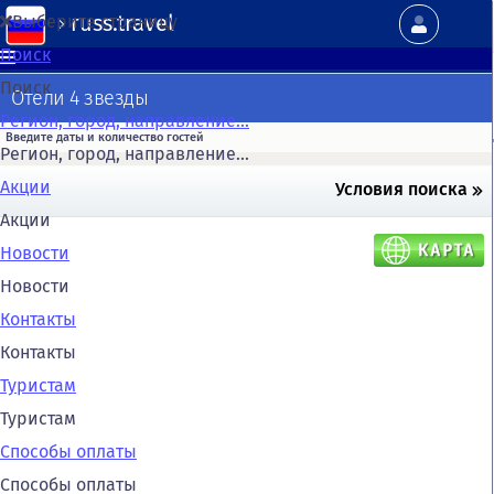
russ.travel
Выберите страницу
Поиск
Поиск
Отели 4 звезды
Регион, город, направление...
Регион, город, направление...
Акции
Условия поиска
Акции
Новости
Новости
Контакты
Контакты
Туристам
Туристам
Способы оплаты
Способы оплаты