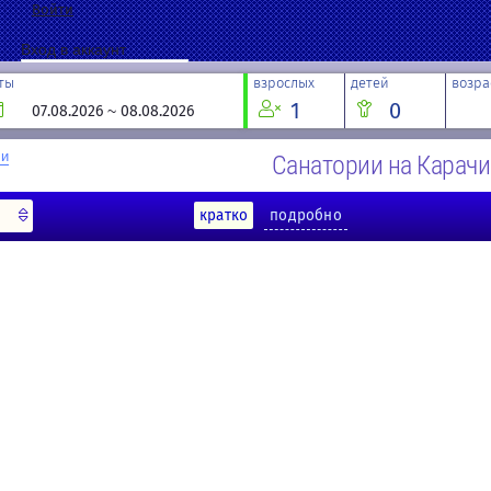
Войти
Вход в аккаунт
ты
взрослых
детей
возра
1
0
Войти
Запомнить меня
чи
Санатории на Карачи
Забыли пароль?
кратко
подробно
Если у вас нет данных для входа,
зарегистрируйтесь сейчас!
Регистрация
Восстановление пароля
Введите адрес электронной почты, указанный в параметрах вашей учетно
код подтверждения. После его получения вы сможете ввести новый парол