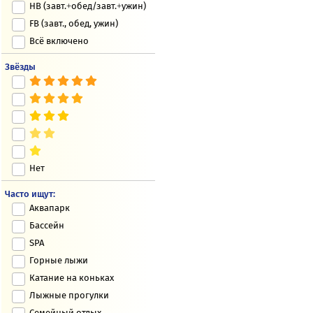
HB (завт.+обед/завт.+ужин)
FB (завт., обед, ужин)
Всё включено
Звёзды
Нет
Часто ищут:
Аквапарк
Бассейн
SPA
Горные лыжи
Катание на коньках
Лыжные прогулки
Семейный отдых