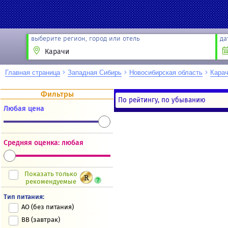
выберите регион, город или отель
да
Главная страница
Западная Сибирь
Новосибирская область
Кара
Фильтры
По рейтингу, по убыванию
Любая цена
Новости
Акции
Направление
Партнёрам
Средняя оценка: любая
Туристам
Показать только
рекомендуемые
Тип питания:
AO (без питания)
BB (завтрак)