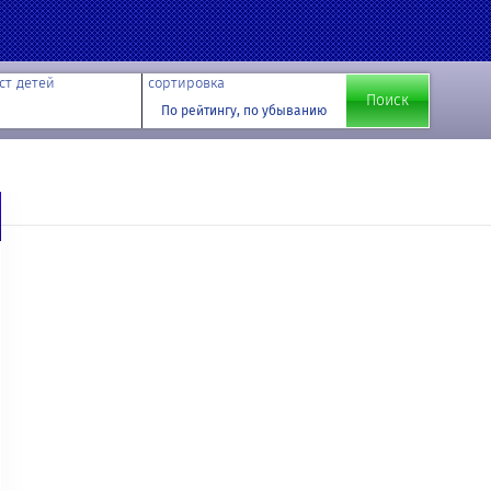
ст детей
сортировка
По рейтингу, по убыванию
й записи. На этот адрес будет отправлено сообщение, содержащее
ь для вашей учетной записи.