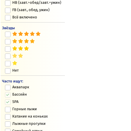
HB (завт.+обед/завт.+ужин)
FB (завт., обед, ужин)
Всё включено
Звёзды
Нет
Часто ищут:
Аквапарк
Бассейн
SPA
Горные лыжи
Катание на коньках
Лыжные прогулки
Семейный отдых