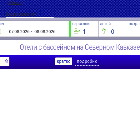
Войти
Вход в аккаунт
ты
взрослых
детей
возра
1
0
Войти
Запомнить меня
Отели с бассейном на Северном Кавказе
Забыли пароль?
кратко
подробно
Если у вас нет данных для входа,
зарегистрируйтесь сейчас!
Регистрация
Восстановление пароля
Введите адрес электронной почты, указанный в параметрах вашей учетно
код подтверждения. После его получения вы сможете ввести новый парол