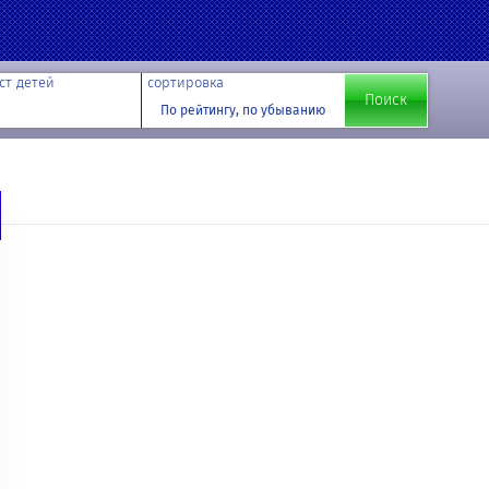
ст детей
сортировка
По рейтингу, по убыванию
й записи. На этот адрес будет отправлено сообщение, содержащее
ь для вашей учетной записи.