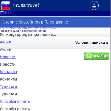
russ.travel
Выберите страницу
Поиск
Поиск
Отели с бассейном в Геленджике
Регион, город, направление...
Регион, город, направление...
Акции
Условия поиска
Акции
Новости
Новости
Контакты
Контакты
Туристам
Туристам
Способы оплаты
Способы оплаты