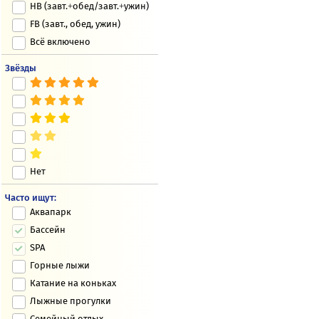
HB (завт.+обед/завт.+ужин)
FB (завт., обед, ужин)
Всё включено
Звёзды
Нет
Часто ищут:
Аквапарк
Бассейн
SPA
Горные лыжи
Катание на коньках
Лыжные прогулки
Семейный отдых