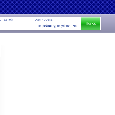
ст детей
сортировка
По рейтингу, по убыванию
й записи. На этот адрес будет отправлено сообщение, содержащее
ь для вашей учетной записи.