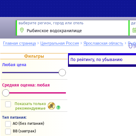
выберите регион, город или отель
да
Главная страница
Центральная Россия
Ярославская область
Рыб
От
Фильтры
По рейтингу, по убыванию
Любая цена
Новости
Акции
Направление
Партнёрам
Средняя оценка: любая
Туристам
Показать только
рекомендуемые
Тип питания:
AO (без питания)
BB (завтрак)