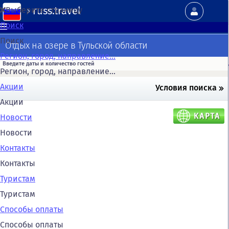
russ.travel
Выберите страницу
Поиск
Поиск
Отдых на озере в Тульской области
Регион, город, направление...
Регион, город, направление...
Акции
Условия поиска
Акции
Новости
Новости
Контакты
Контакты
Туристам
Туристам
Способы оплаты
Способы оплаты