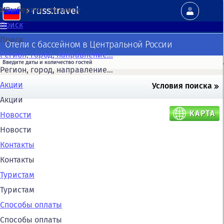
russ.travel
Выберите страницу
Поиск
Поиск
Отели с бассейном в Центральной России
Регион, город, направление...
Регион, город, направление...
Акции
Условия поиска
Акции
Новости
Новости
Контакты
Контакты
Туристам
Туристам
Способы оплаты
Способы оплаты