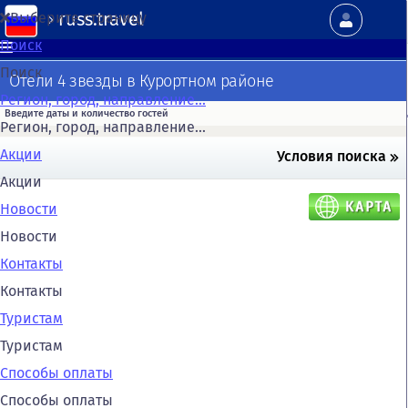
russ.travel
Выберите страницу
Поиск
Поиск
Отели 4 звезды в Курортном районе
Регион, город, направление...
Регион, город, направление...
Акции
Условия поиска
Акции
Новости
Новости
Контакты
Контакты
Туристам
Туристам
Способы оплаты
Способы оплаты