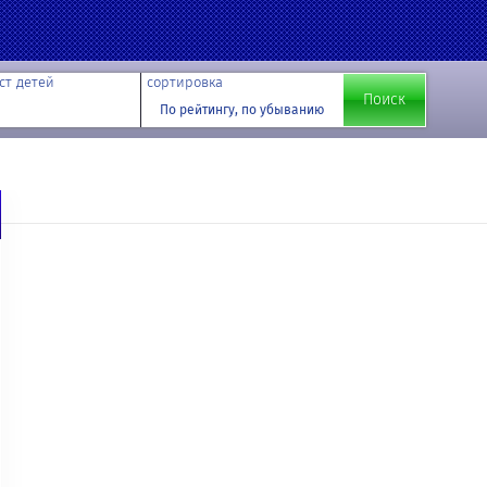
ст детей
сортировка
По рейтингу, по убыванию
й записи. На этот адрес будет отправлено сообщение, содержащее
ь для вашей учетной записи.