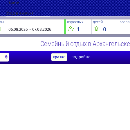
Войти
Вход в аккаунт
ты
взрослых
детей
возра
1
0
Войти
Запомнить меня
Семейный отдых в Архангельске
Забыли пароль?
кратко
подробно
Если у вас нет данных для входа,
зарегистрируйтесь сейчас!
Регистрация
Восстановление пароля
Введите адрес электронной почты, указанный в параметрах вашей учетно
код подтверждения. После его получения вы сможете ввести новый парол