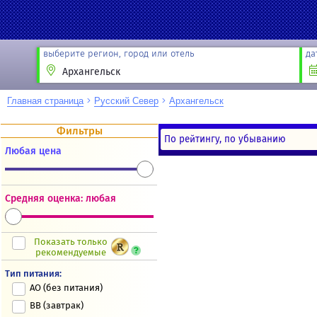
выберите регион, город или отель
да
Главная страница
Русский Север
Архангельск
Фильтры
По рейтингу, по убыванию
Любая цена
Новости
Акции
Направление
Партнёрам
Средняя оценка: любая
Туристам
Показать только
рекомендуемые
Тип питания:
AO (без питания)
BB (завтрак)