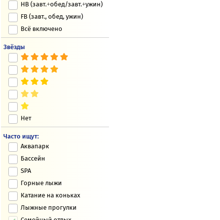
HB (завт.+обед/завт.+ужин)
FB (завт., обед, ужин)
Всё включено
Звёзды
Нет
Часто ищут:
Аквапарк
Бассейн
SPA
Горные лыжи
Катание на коньках
Лыжные прогулки
Семейный отдых