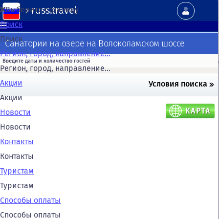
russ.travel
Выберите страницу
Поиск
Поиск
Санатории на озере на Волоколамском шоссе
Регион, город, направление...
Регион, город, направление...
Акции
Условия поиска
Акции
Новости
Новости
Контакты
Контакты
Туристам
Туристам
Способы оплаты
Способы оплаты