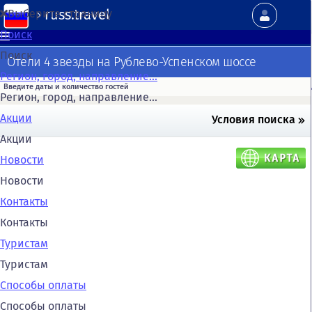
russ.travel
Выберите страницу
Поиск
Поиск
Отели 4 звезды на Рублево-Успенском шоссе
Регион, город, направление...
Регион, город, направление...
Акции
Условия поиска
Акции
Новости
Новости
Контакты
Контакты
Туристам
Туристам
Способы оплаты
Способы оплаты