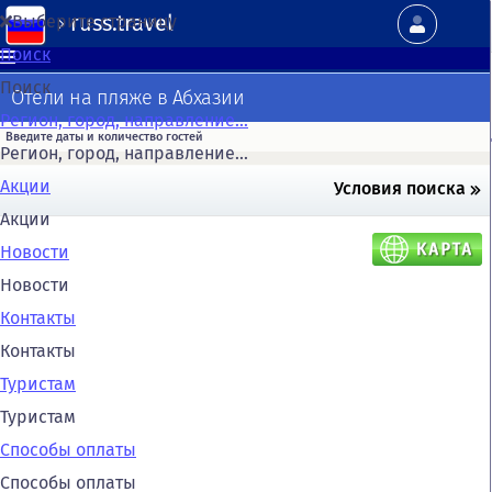
russ.travel
Выберите страницу
Поиск
Поиск
Отели на пляже в Абхазии
Регион, город, направление...
Регион, город, направление...
Акции
Условия поиска
Акции
Новости
Новости
Контакты
Контакты
Туристам
Туристам
Способы оплаты
Способы оплаты